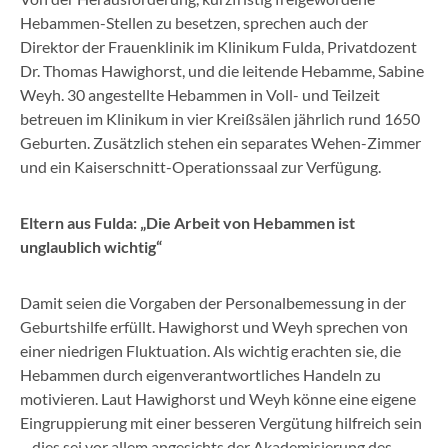
Hebammen-Stellen zu besetzen, sprechen auch der
Direktor der Frauenklinik im Klinikum Fulda, Privatdozent
Dr. Thomas Hawighorst, und die leitende Hebamme, Sabine
Weyh. 30 angestellte Hebammen in Voll- und Teilzeit
betreuen im Klinikum in vier Kreißsälen jährlich rund 1650
Geburten. Zusätzlich stehen ein separates Wehen-Zimmer
und ein Kaiserschnitt-Operationssaal zur Verfügung.
Eltern aus Fulda: „Die Arbeit von Hebammen ist
unglaublich wichtig“
Damit seien die Vorgaben der Personalbemessung in der
Geburtshilfe erfüllt. Hawighorst und Weyh sprechen von
einer niedrigen Fluktuation. Als wichtig erachten sie, die
Hebammen durch eigenverantwortliches Handeln zu
motivieren. Laut Hawighorst und Weyh könne eine eigene
Eingruppierung mit einer besseren Vergütung hilfreich sein
– dies sei vor allem angesichts der Akademisierung des